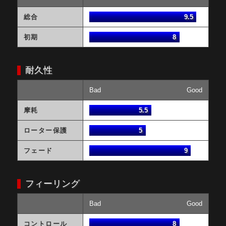
総合
9.5
初期
8
耐久性
Bad
Good
摩耗
5.5
ローター保護
5
フェード
9
フィーリング
Bad
Good
コントロール
8