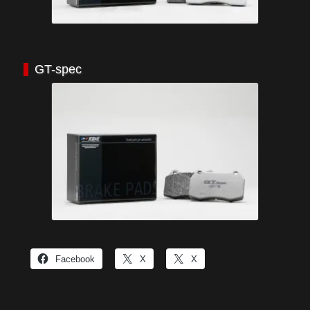
GT-spec
Facebook
X
X