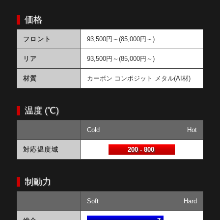
価格
フロント
93,500円～(85,000円～)
リア
93,500円～(85,000円～)
材質
カーボン コンポジット メタル(AI材)
温度 (℃)
Cold
Hot
対応温度域
200 - 800
制動力
Soft
Hard