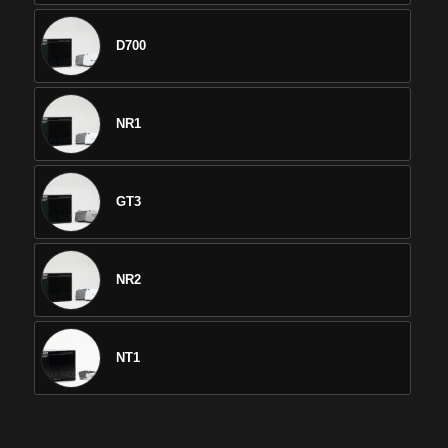
D700
NR1
GT3
NR2
NT1