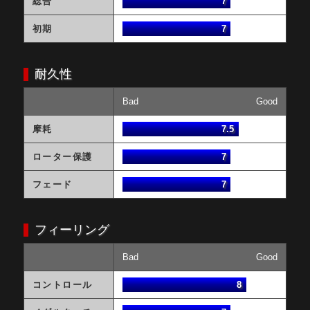
総合
7
初期
7
耐久性
Bad
Good
摩耗
7.5
ローター保護
7
フェード
7
フィーリング
Bad
Good
コントロール
8