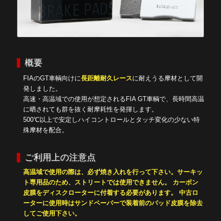
概要
FIAのGT車輌向けに
長距離耐久レース
に耐えうる摩材として開
発しました。
高速・高温域での使用が想定されるFIA GT車輌で、長時間高温
に晒されても群を抜く耐摩耗性を発揮します。
500℃以上で安定しハイコントロールとタッチ変化の少ない特
殊摩材を配合。
ご利用上の注意点
高温域で使用の際は、必ず焼き入れを行って下さい。
サーキッ
ト専用品のため、ストリートでは使用できません。
カーボン
皮膜をディスクローターに付着する必要があります。 中古ロ
ーターに使用時はサンドペーパーで装着前のパッド皮膜を除去
してご使用下さい。