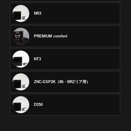
NR3
PREMIUM comfort
NT3
ZNC-GSP2K（86・BRZリア用）
D350