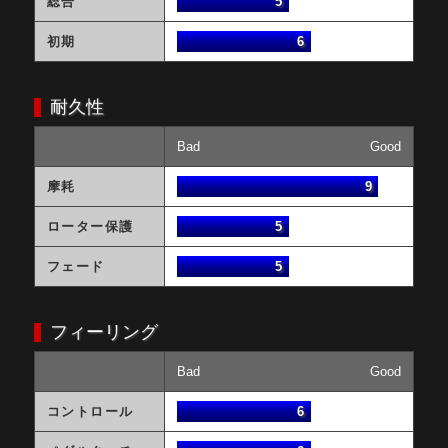
総合
5
初期
6
耐久性
Bad
Good
摩耗
9
ローター保護
5
フェード
5
フィーリング
Bad
Good
コントロール
6