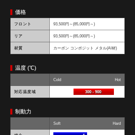
価格
フロント
93,500円～(85,000円～)
リア
93,500円～(85,000円～)
材質
カーボン コンポジット メタル(AI材)
温度 (℃)
Cold
Hot
対応温度域
300 - 900
制動力
Soft
Hard