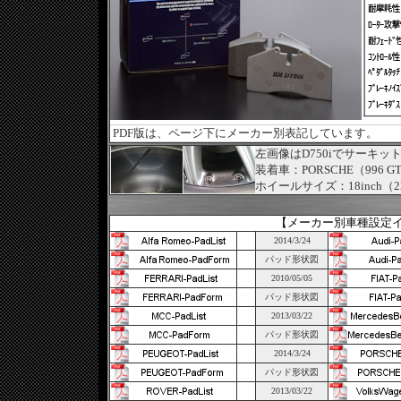
PDF版は、ページ下にメーカー別表記しています。
左画像はD750iでサーキ
装着車：PORSCHE（996 G
ホイールサイズ：18inch（225
【メーカー別車種設定
2014/3/24
パッド形状図
2010/05/05
パッド形状図
2013/03/22
パッド形状図
2014/3/24
パッド形状図
2013/03/22