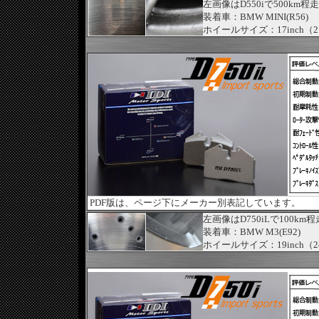
左画像はD550iで500
装着車：BMW MINI(R56)
ホイールサイズ：17inch（215
PDF版は、ページ下にメーカー別表記しています。
左画像はD750iLで100
装着車：BMW M3(E92)
ホイールサイズ：19inch（245