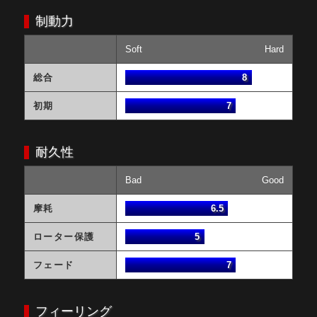
制動力
Soft
Hard
総合
8
初期
7
耐久性
Bad
Good
摩耗
6.5
ローター保護
5
フェード
7
フィーリング