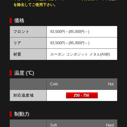
を除去してご使用下さい。
価格
フロント
93,500円～(85,000円～)
リア
93,500円～(85,000円～)
材質
カーボン コンポジット メタル(AI材)
温度 (℃)
Cold
Hot
対応温度域
250 - 750
制動力
Soft
Hard