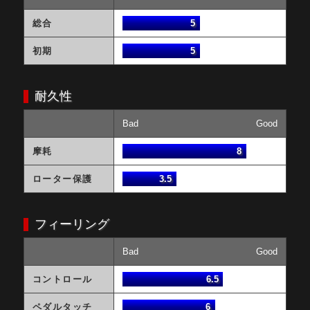
総合
5
初期
5
耐久性
Bad
Good
摩耗
8
ローター保護
3.5
フィーリング
Bad
Good
コントロール
6.5
ペダルタッチ
6