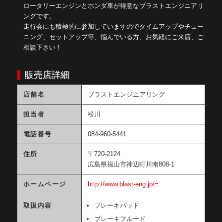
ロータリーエンジンとホンダ車が得意なブラストエンジニアリ
ングです。
走行会にも積極的に参加していますのでタイムアップやチュー
ニング、セットアップ等、悩んでいる方、お気軽にご来店、ご
相談下さい！
販売店詳細
店舗名
ブラストエンジニアリング
担当者
松川
電話番号
084-960-5441
住所
〒720-2124
広島県福山市神辺町川南808-1
ホームページ
http://www.blast-eng.jp/=
取扱内容
ブレーキパッド
ブレーキフルード