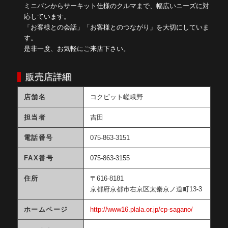
ミニバンからサーキット仕様のクルマまで、幅広いニーズに対
応しています。
「お客様との会話」「お客様とのつながり」を大切にしていま
す。
是非一度、お気軽にご来店下さい。
販売店詳細
店舗名
コクピット嵯峨野
担当者
吉田
電話番号
075-863-3151
FAX番号
075-863-3155
住所
〒616-8181
京都府京都市右京区太秦京ノ道町13-3
ホームページ
http://www16.plala.or.jp/cp-sagano/